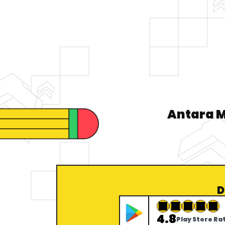
Antara M
D
4.8
Play Store Ra