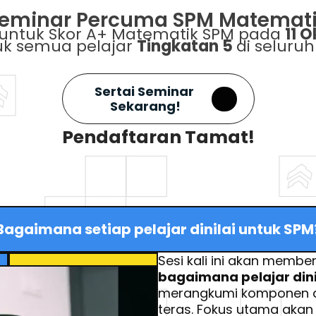
eminar Percuma SPM Matemat
 untuk Skor A+ Matematik SPM pada 
11 
k semua pelajar 
Tingkatan 5 
di seluruh
Sertai Seminar 
Sekarang!
Pendaftaran Tamat!
Bagaimana setiap pelajar dinilai untuk SPM
bagaimana pelajar dini
merangkumi komponen ak
teras. Fokus utama akan