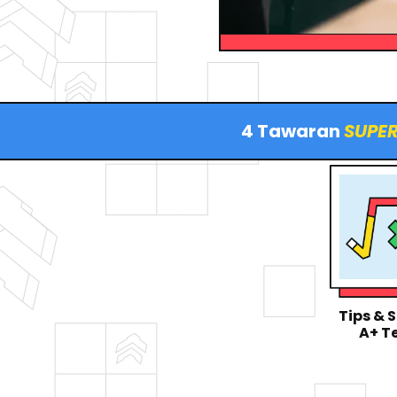
4 Tawaran 
SUPER
Tips & S
A+ Te