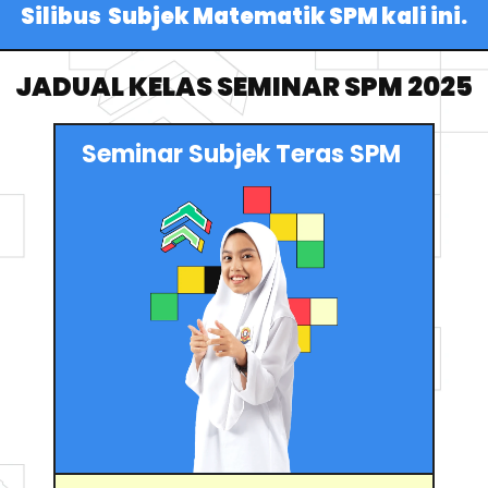
Silibus  Subjek Matematik SPM kali ini.
JADUAL KELAS SEMINAR SPM 2025
Seminar Subjek Teras SPM 