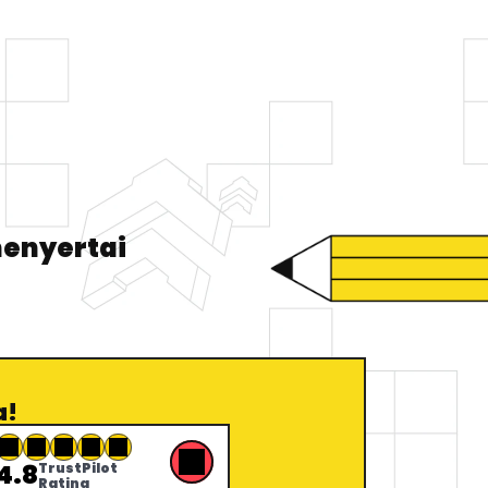
menyertai
.
a!
4.8
TrustPilot 
Rating