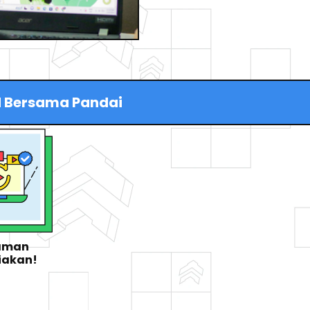
 Bersama Pandai
man 
iakan!