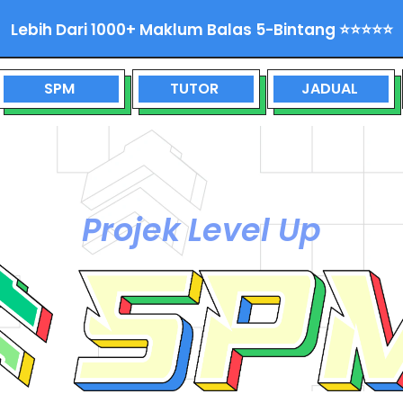
Lebih Dari 1000+ Maklum Balas 5-Bintang ⭐⭐⭐⭐⭐
SPM
TUTOR
JADUAL
Projek Level Up