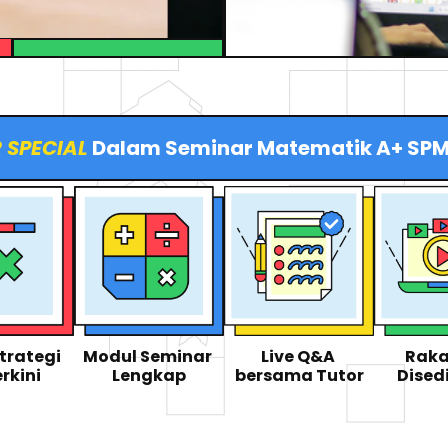
 SPECIAL
Dalam Seminar Matematik A+ SPM
trategi 
Modul Seminar 
Live Q&A 
Raka
rkini
Lengkap
bersama Tutor
Dised