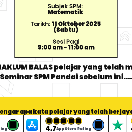
Subjek SPM: 
Matematik
Tarikh: 
11 Oktober 2025 
(Sabtu)
Sesi Pagi
9:00 am - 11:00 am
AKLUM BALAS pelajar yang telah 
Seminar SPM Pandai sebelum ini…
engar apa kata pelajar yang telah berjay
4.7
ting
App Store Rating