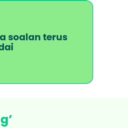
 soalan terus 
dai
g’