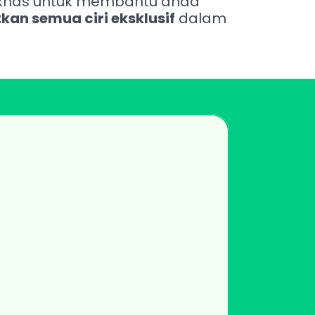
Sesi onboarding adalah sesi penerangan secara online yang diadakan khas untuk membantu anda 
an semua ciri eksklusif
 dalam 