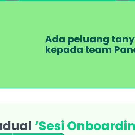
Ada peluang tanya
kepada team Pan
adual 
‘Sesi Onboardin