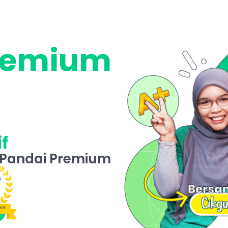
remium
f
 Pandai Premium