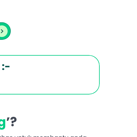
 :-
g
’?