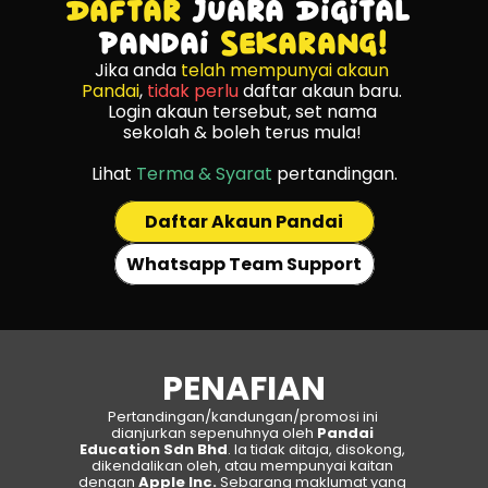
Daftar 
Juara Digital 
Pandai 
Sekarang!
Jika anda 
telah mempunyai akaun 
Pandai
, 
tidak perlu
 daftar akaun baru. 
Login akaun tersebut, set nama 
sekolah & boleh terus mula! 
Lihat 
Terma & Syarat
 pertandingan.
Daftar Akaun Pandai
Whatsapp Team Support
PENAFIAN
Pertandingan/kandungan/promosi ini 
dianjurkan sepenuhnya oleh 
Pandai 
Education Sdn Bhd
. Ia tidak ditaja, disokong, 
dikendalikan oleh, atau mempunyai kaitan 
dengan 
Apple Inc. 
Sebarang maklumat yang 