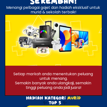
SEREMBAN!
Menangi pelbagai gajet dan hadiah eksklusif untuk 
murid & sekolah terbaik!
Setiap markah anda menentukan peluang 
untuk menang.
Semakin banyak anda ulangkaji, semakin 
tinggi peluang anda jadi juara!
HADIAH kategori
murid
✨ 
Top 5 
✨