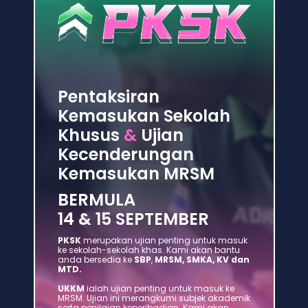
Pentaksiran 
Kemasukan Sekolah 
Khusus 
&
 Ujian 
Kecenderungan 
Kemasukan MRSM
BERMULA 
14 & 15 SEPTEMBER
PKSK 
merupakan ujian penting untuk masuk 
ke sekolah-sekolah khas. Kami akan bantu 
anda bersedia ke 
SBP
, 
MRSM, SMKA, KV dan 
MTD.
UKKM
 ialah ujian penting untuk masuk ke 
MRSM. Ujian ini merangkumi subjek akademik 
serta penilaian keperibadian. Kami akan 