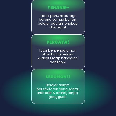
TENANG~
Tidak perlu risau lagi 
kerana semua bahan 
belajar adalah lengkap 
dan tepat.
PERCAYA!
Tutor berpengalaman 
akan bantu pelajar 
kuasai setiap bahagian 
dan topik.
SERONOK!!
Belajar dalam 
persekitaran yang santai, 
interaktif & online, tanpa 
gangguan.