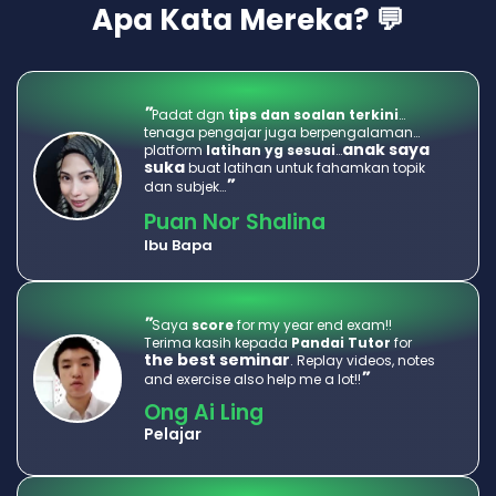
Apa Kata Mereka? 💬
"
Padat dgn 
tips dan soalan terkini
…
tenaga pengajar juga berpengalaman… 
anak saya 
platform 
latihan yg sesuai
…
suka
 buat latihan untuk fahamkan topik 
"
dan subjek…
Puan Nor Shalina
Ibu Bapa
"
Saya 
score
 for my year end exam!! 
Terima kasih kepada 
Pandai Tutor
 for 
the best seminar
. Replay videos, notes 
"
and exercise also help me a lot!!
Ong Ai Ling
Pelajar