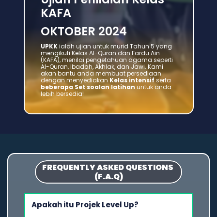
KAFA
OKTOBER 2024
UPKK
 ialah ujian untuk murid Tahun 5 yang 
mengikuti Kelas Al-Quran dan Fardu Ain 
(KAFA), menilai pengetahuan agama seperti 
Al-Quran, Ibadah, Akhlak, dan Jawi. Kami 
akan bantu anda membuat persediaan 
dengan menyediakan 
Kelas intensif 
serta 
beberapa Set soalan
latihan 
untuk anda 
lebih bersedia!
FREQUENTLY ASKED QUESTIONS 
(F.A.Q)
Apakah itu Projek Level Up?