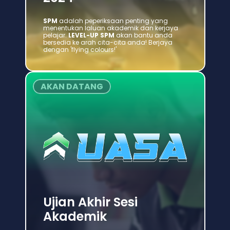
SPM 
adalah peperiksaan penting yang 
menentukan laluan akademik dan kerjaya 
pelajar. 
LEVEL-UP SPM
 akan bantu anda 
bersedia ke arah cita-cita anda! Berjaya 
dengan 'flying colours!'
AKAN DATANG
Ujian Akhir Sesi 
Akademik