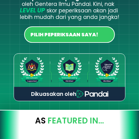
oleh Gentera Ilmu Pandai. Kini, nak  
LEVEL UP
 skor peperiksaan akan jadi 
lebih mudah dari yang anda jangka!
PILIH PEPERIKSAAN SAYA!
Dikuasakan oleh
AS 
FEATURED IN…
Cikgu Atiqah
Cikgu Ahmad
Miss Dir