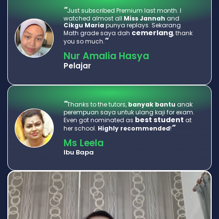
"
Just subscribed Premium last month. I 
watched almost all 
Miss Jannah
 and 
Cikgu Maria
 punya replays. Sekarang 
cemerlang
Math grade saya dah 
, thank 
"
you so much.
Nur Amalia Hasya
Pelajar
"
Thanks to the tutors, 
banyak bantu
 anak 
perempuan saya untuk ulang kaji for exam. 
best student
Even got nominated as 
 at 
"
her school. 
Highly recommended
!
Ms Leela
Ibu Bapa