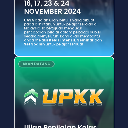
16, 17, 23 & 24 
NOVEMBER 2024
UASA
 adalah ujian bertulis yang dibuat 
pada akhir tahun untuk pelajar sekolah di 
Malaysia. Ia bertujuan mengukur 
pencapaian pelajar dalam pelbagai subjek 
secara menyeluruh. Kami akan membantu 
anda melalui 
Kelas intensif, Seminar 
dan 
Set Soalan 
untuk pelajar semua!
AKAN DATANG
Ujian Penilaian Kelas 